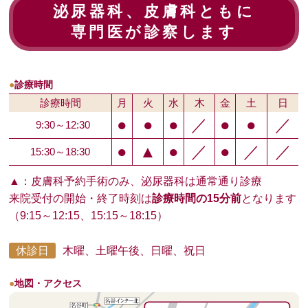
泌尿器科、皮膚科ともに
専門医が診察します
●
診療時間
診療時間
月
火
水
木
金
土
日
●
●
●
／
●
●
／
9:30～12:30
●
▲
●
／
●
／
／
15:30～18:30
▲：皮膚科予約手術のみ、泌尿器科は通常通り診療
来院受付の開始・終了時刻は
診療時間の15分前
となります
（9:15～12:15、15:15～18:15）
休診日
木曜、土曜午後、日曜、祝日
●
地図・アクセス