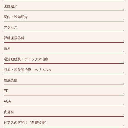
医師紹介
院内・設備紹介
アクセス
腎臓泌尿器科
血尿
過活動膀胱・ボトックス治療
頻尿・尿失禁治療 ペリネスタ
性感染症
ED
AGA
皮膚科
ピアスの穴開け（自費診療）