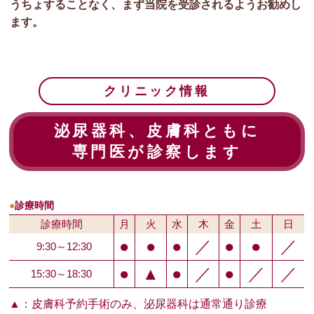
うちょすることなく、まず当院を受診されるようお勧めし
ます。
クリニック情報
泌尿器科、皮膚科ともに
専門医が診察します
●
診療時間
診療時間
月
火
水
木
金
土
日
●
●
●
／
●
●
／
9:30～12:30
●
▲
●
／
●
／
／
15:30～18:30
▲：皮膚科予約手術のみ、泌尿器科は通常通り診療