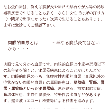
なお蛋白尿は、例えば膀胱炎や尿路の結石やがん等の泌尿
器科疾患で生じることも多く、さらに女性では尿の採り方
（中間尿で出来なかった）次第で生じることもあります。
まずは受診してご相談下さい。
肉眼的血尿とは ～単なる膀胱炎ではない
かも・・・
肉眼で見て分かる血尿です。肉眼的血尿は小児や25歳以下
の若年者を除くと、泌尿器疾患によることがほとんどで
す。肉眼的血尿のうち、無症候性肉眼的血尿（血尿以外の
症状がない肉眼的血尿）の原因疾患は、
膀胱癌、腎癌、腎
盂・尿管癌といった泌尿器癌、
尿路結石、前立腺肥大症、
糸球体疾患、出血性膀胱炎、特発性腎出血などがありま
す。超音波（エコー）検査等による精査を進めます。