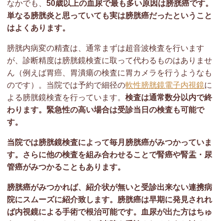
なかでも、
50歳以上の血尿で最も多い原因は膀胱癌です。
単なる膀胱炎と思っていても実は膀胱癌だったということ
はよくあります。
膀胱内病変の精査は、通常まずは超音波検査を行います
が、診断精度は膀胱鏡検査に取って代わるものはありませ
ん（例えば胃癌、胃潰瘍の検査に胃カメラを行うようなも
のです）。当院では予約で細径の
軟性膀胱鏡電子内視鏡
に
よる膀胱鏡検査を行っています。
検査は通常数分以内で終
わります。緊急性の高い場合は受診当日の検査も可能で
す。
当院では膀胱鏡検査によって毎月膀胱癌がみつかっていま
す。さらに他の検査を組み合わせることで腎癌や腎盂・尿
管癌がみつかることもあります。
膀胱癌がみつかれば、紹介状が無いと受診出来ない連携病
院にスムーズに紹介致します。膀胱癌は早期に発見されれ
ば内視鏡による手術で根治可能です。血尿が出た方はちゅ