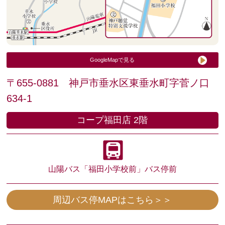
GoogleMapで見る
〒655-0881 神戸市垂水区東垂水町字菅ノ口
634-1
コープ福田店 2階
山陽バス
「福田小学校前」バス停前
周辺バス停MAPはこちら＞＞