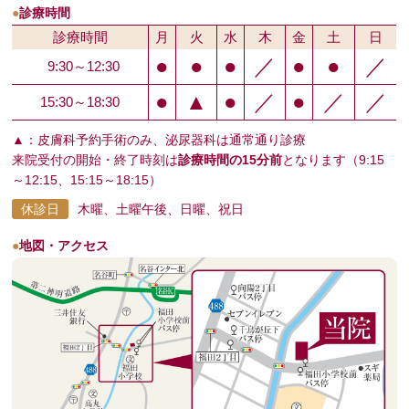
●
診療時間
診療時間
月
火
水
木
金
土
日
●
●
●
／
●
●
／
9:30～12:30
●
▲
●
／
●
／
／
15:30～18:30
▲：皮膚科予約手術のみ、泌尿器科は通常通り診療
来院受付の開始・終了時刻は
診療時間の15分前
となります（9:15
～12:15、15:15～18:15）
休診日
木曜、土曜午後、日曜、祝日
●
地図・アクセス