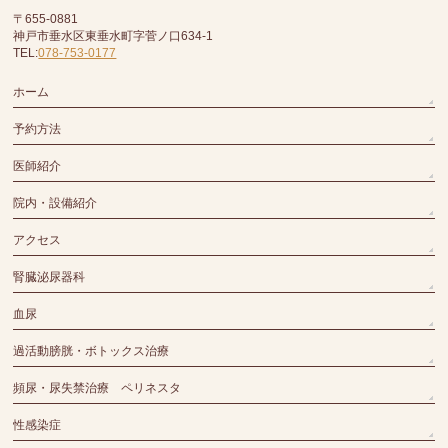
〒655-0881
神戸市垂水区東垂水町字菅ノ口634-1
TEL:
078-753-0177
ホーム
予約方法
医師紹介
院内・設備紹介
アクセス
腎臓泌尿器科
血尿
過活動膀胱・ボトックス治療
頻尿・尿失禁治療 ペリネスタ
性感染症